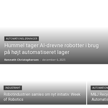
AUTOMATIONSLØSNINGER
Hummel tager AI-drevne robotter i brug
på højt automatiseret lager
Kenneth Christophersen
-
december 6, 2025
INDUSTRINYT
AUTOMATION
Robotindustrien samles om nyt initiativ: Week
M&J Recyc
of Robotics
Automatis