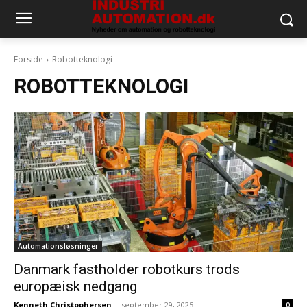
Forside
Robotteknologi
ROBOTTEKNOLOGI
Automationsløsninger
Danmark fastholder robotkurs trods
europæisk nedgang
Kenneth Christophersen
-
september 29, 2025
0