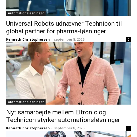
Automationsløsninger
Universal Robots udnævner Technicon til
global partner for pharma-løsninger
Kenneth Christophersen
-
september 8, 2025
0
Automationsløsninger
Nyt samarbejde mellem Eltronic og
Technicon styrker automationsløsninger
Kenneth Christophersen
-
september 8, 2025
0