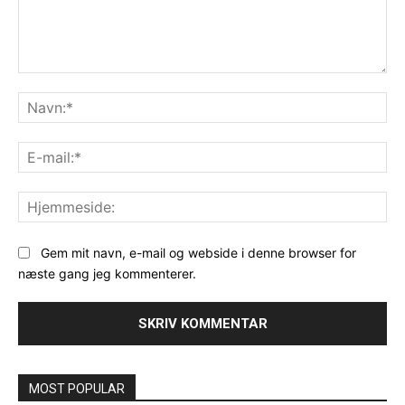
Kommentar:
Na
E-
mai
Hj
Gem mit navn, e-mail og webside i denne browser for
næste gang jeg kommenterer.
MOST POPULAR