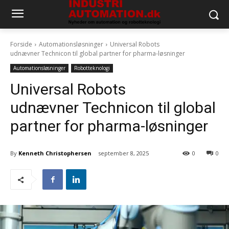
Forside
Automationsløsninger
Universal Robots
udnævner Technicon til global partner for pharma-løsninger
Automationsløsninger
Robotteknologi
Universal Robots
udnævner Technicon til global
partner for pharma-løsninger
By
Kenneth Christophersen
september 8, 2025
0
0