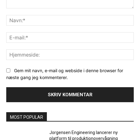
Kommentar:
Na
E-
mai
Hj
Gem mit navn, e-mail og webside i denne browser for
næste gang jeg kommenterer.
MOST POPULAR
Jorgensen Engineering lancerer ny
platform til produktionovervågning