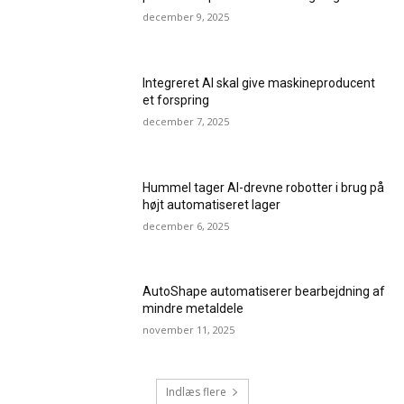
december 9, 2025
Integreret AI skal give maskineproducent
et forspring
december 7, 2025
Hummel tager AI-drevne robotter i brug på
højt automatiseret lager
december 6, 2025
AutoShape automatiserer bearbejdning af
mindre metaldele
november 11, 2025
Indlæs flere