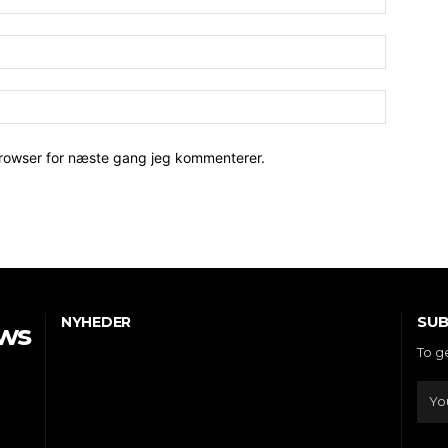
E-
mail:*
Hjemmesi
browser for næste gang jeg kommenterer.
SUB
NYHEDER
ws
To g