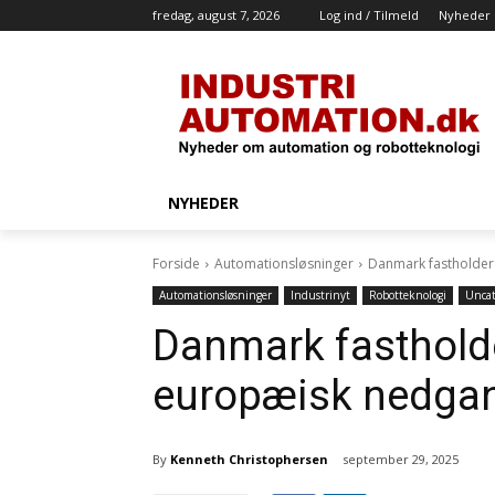
fredag, august 7, 2026
Log ind / Tilmeld
Nyheder
NYHEDER
Forside
Automationsløsninger
Danmark fastholder
Automationsløsninger
Industrinyt
Robotteknologi
Uncat
Danmark fastholde
europæisk nedga
By
Kenneth Christophersen
september 29, 2025