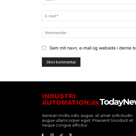
Gem mit navn, e-mail og webside i denne 
TodayNe
Aenean mollis odio augue, sit amet sollicitudin
augue ullamcorper eget. Praesent tincidunt et
neque congue efficitur.