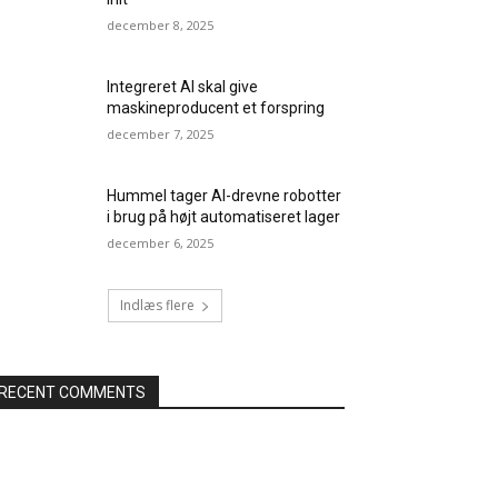
december 8, 2025
Integreret AI skal give
maskineproducent et forspring
december 7, 2025
Hummel tager AI-drevne robotter
i brug på højt automatiseret lager
december 6, 2025
Indlæs flere
RECENT COMMENTS