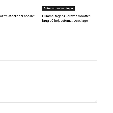
Automationsløsninger
or tre afdelinger hos Init
Hummel tager AI-drevne robotter i
brug på højt automatiseret lager
Navn:*