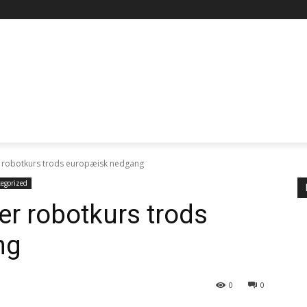
 robotkurs trods europæisk nedgang
egorized
r robotkurs trods
ng
0
0